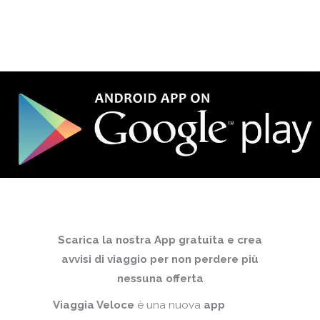
Scarica la nostra App gratuita e crea
avvisi di viaggio per non perdere più
nessuna offerta
Viaggia Veloce
è una nuova
app