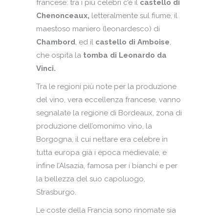
francese: tra i più celebri c’è il
castello di
Chenonceaux,
letteralmente sul fiume, il
maestoso maniero (leonardesco) di
Chambord
, ed il
castello di Amboise
,
che ospita la
tomba di Leonardo da
Vinci.
Tra le regioni più note per la produzione
del vino, vera eccellenza francese, vanno
segnalate la regione di Bordeaux, zona di
produzione dell’omonimo vino, la
Borgogna, il cui nettare era celebre in
tutta europa già i epoca medievale, e
infine l’Alsazia, famosa per i bianchi e per
la bellezza del suo capoluogo,
Strasburgo.
Le coste della Francia sono rinomate sia