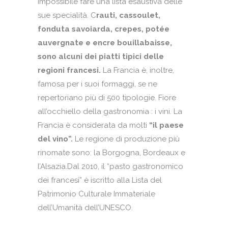
impossibile fare una lista esaustiva delle
sue specialità. C
rauti, cassoulet,
fonduta savoiarda, crepes, potée
auvergnate e encre bouillabaisse,
sono alcuni dei piatti tipici delle
regioni francesi.
La Francia è, inoltre,
famosa per i suoi formaggi, se ne
repertoriano più di 500 tipologie. Fiore
all’occhiello della gastronomia : i vini. La
Francia è considerata da molti
“il paese
del vino”.
Le regione di produzione più
rinomate sono: la Borgogna, Bordeaux e
l’Alsazia.Dal 2010, il “pasto gastronomico
dei francesi” è iscritto alla Lista del
Patrimonio Culturale Immateriale
dell’Umanità dell’UNESCO.