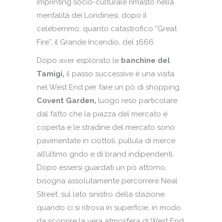
imprinting socio-culturale rimasto nella
mentalità dei Londinesi, dopo il
celeberrimo, quanto catastrofico “Great
Fire”, il Grande Incendio, del 1666.
Dopo aver esplorato le
banchine del
Tamigi,
il passo successive è una visita
nel West End per fare un pò di shopping.
Covent Garden,
luogo reso particolare
dal fatto che la piazza del mercato è
coperta e le stradine del mercato sono
pavimentate in ciottoli, pullula di merce
all’ultimo grido e di brand indipendenti.
Dopo essersi guardati un pò attorno,
bisogna assolutamente percorrere Neal
Street, sul lato sinistro della stazione
quando ci si ritrova in superficie, in modo
da scoprire la vera atmosfera di West End.