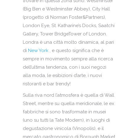
trovare in questa zona sono: Westminster
(Big Ben e Westminster Abbey), City Hall
(progetto di Norman Foster&Partners),
London Eye, St. Katharine’s Docks, Saatchi
Gallery, Tower BridgeTower of London.
Londra è una città molto dinamica, al pari
di
New York
, e questo significa che è
sempre in movimento sempre alla ricerca
dell’ultima tendenza, con i suoi negozi
alla moda, le esibizioni d’arte, i nuovi
ristoranti e bar trendy!
Sulla riva nord l’atmosfera è quella di Wall
Street, mentre su quella meridionale, le ex
fabbriche si sono trasformate in musei
(uno su tutti la Tate Modern), in luoghi di
degustazione vinicola (Vinopolis), e il
mercato gastronomico di Borough Market