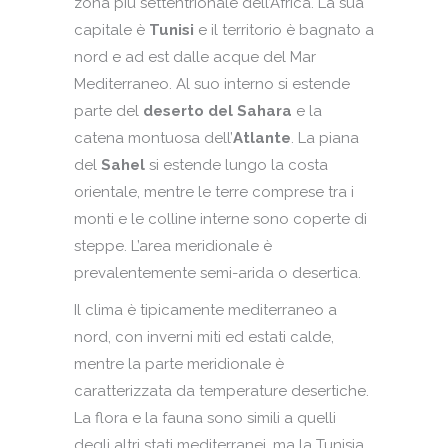
zona più settentrionale dell’Africa. La sua
capitale è
Tunisi
e il territorio è bagnato a
nord e ad est dalle acque del Mar
Mediterraneo. Al suo interno si estende
parte del
deserto del Sahara
e la
catena montuosa dell’
Atlante
. La piana
del
Sahel
si estende lungo la costa
orientale, mentre le terre comprese tra i
monti e le colline interne sono coperte di
steppe. L’area meridionale è
prevalentemente semi-arida o desertica.
Il clima è tipicamente mediterraneo a
nord, con inverni miti ed estati calde,
mentre la parte meridionale è
caratterizzata da temperature desertiche.
La flora e la fauna sono simili a quelli
degli altri stati mediterranei, ma la Tunisia