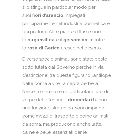
si distingue in particolar modo per i
suoi
fiori d’arancio
, impiegati
principalmente nell’industria cosmetica e
dei profumi. Altre piante diffuse sono
la
buganvillea
e il
gelsomino
, mentre
la
rosa di Gerico
cresce nel deserto.
Diverse specie animali sono state poste
sotto tutela dal Governo perchè
in via
d’estinzione; tra queste figurano l’antilope
dalle corna a vite, la capra berbera,
l’orice, lo struzzo e un particolare tipo di
volpe detta fennec. I
dromedari
hanno
una funzione strategica: sono impiegati
come mezzi di trasporto e come animali
da soma, ma producono anche latte,
carne e pelle, essenziali per le