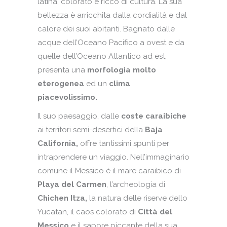
latina, colorato e ricco di cultura. La sua
bellezza è arricchita dalla cordialità e dal
calore dei suoi abitanti. Bagnato dalle
acque dell’Oceano Pacifico a ovest e da
quelle dell’Oceano Atlantico ad est,
presenta una
morfologia molto
eterogenea
ed un
clima
piacevolissimo.
Il suo paesaggio, dalle
coste caraibiche
ai territori semi-desertici della
Baja
California,
offre tantissimi spunti per
intraprendere un viaggio. Nell’immaginario
comune il Messico è il mare caraibico di
Playa del Carmen
, l’archeologia di
Chichen Itza,
la natura delle riserve dello
Yucatan, il caos colorato di
Città del
Messico
e il sapore piccante della sua