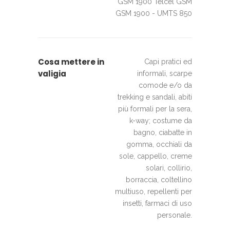
GSM 1900 Telcel GSM
GSM 1900 - UMTS 850
Cosa mettere in
Capi pratici ed
valigia
informali, scarpe
comode e/o da
trekking e sandali, abiti
più formali per la sera,
k-way; costume da
bagno, ciabatte in
gomma, occhiali da
sole, cappello, creme
solari, collirio,
borraccia, coltellino
multiuso, repellenti per
insetti, farmaci di uso
personale.