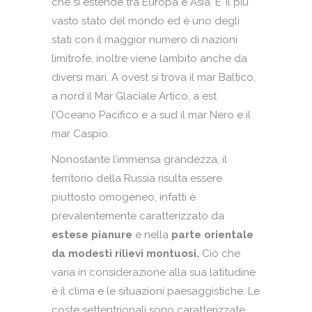
che si estende tra Europa e Asia. E’ il più
vasto stato del mondo ed è uno degli
stati con il maggior numero di nazioni
limitrofe, inoltre viene lambito anche da
diversi mari. A ovest si trova il mar Baltico,
a nord il Mar Glaciale Artico, a est
l’Oceano Pacifico e a sud il mar Nero e il
mar Caspio.
Nonostante l’immensa grandezza, il
territorio della Russia risulta essere
piuttosto omogeneo, infatti è
prevalentemente caratterizzato da
estese pianure
e nella
parte orientale
da modesti rilievi montuosi.
Ciò che
varia in considerazione alla sua latitudine
è il clima e le situazioni paesaggistiche. Le
coste settentrionali sono caratterizzate