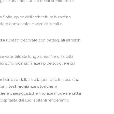
ici e una moltitudine di stili architettonici
 Sofia, apice dell’architettura bizantina.
state conservate le usanze locali e
tte
rupestri decorate con dettagliati affreschi
rvate. Situata lungo il mar Nero, la città
ci sono vicinissimi alle ripide scogliere sul
l’imbarazzo della scelta per tutte le cose che
tanti
testimonianze storiche
e
iche
e paesaggistiche fino alle moderne
città
’ospitalità dei suoi abitanti renderanno