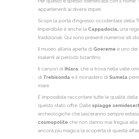
Per questo è spesso identificata con il nome “
appartenenti ai diversi imperi.
Scopri la porta d’ingresso occidentale della T
Imperdibile è anche la
Cappadocia,
una regio
tradizionali. Qui sono presenti numerosi siti sto
Il museo all’aria aperta di
Goereme
è uno dei 
risalenti al periodo bizantino.
Il canyon di
Ihlara
, che si trova nella valle o
di
Trebisonda
e il monastero di
Sumela
perme
mare.
È impossibile raccontare tutte le qualità della
questo stato offre. Dalle
spiagge semideser
archeologiche che lasceranno sempre estasiat
cosmopolite
che non danno mai tregua alla vit
ancora più magica la scoperta di questa affa