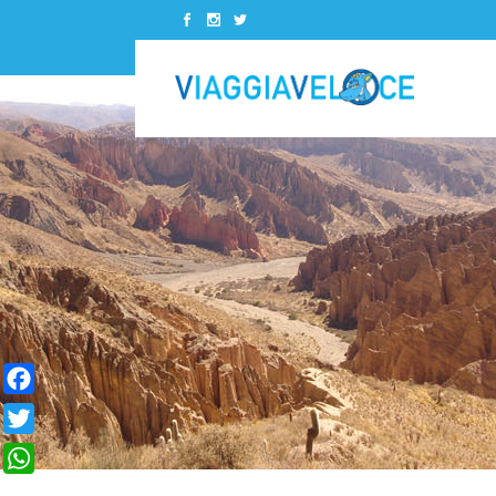
Kenya
Canada
Madagascar
Costa Rica
Marocco
Cuba
Senegal
Messico
Kenya
Canada
Seychelles
Panamà
Madagascar
Costa Rica
Sudafrica
Repubblica Dominicana
Marocco
Cuba
Tunisia
Stati Uniti
Senegal
Messico
Zanzibar
Seychelles
Panamà
Facebook
Sudafrica
Repubblica Dominicana
Twitter
Tunisia
Stati Uniti
WhatsApp