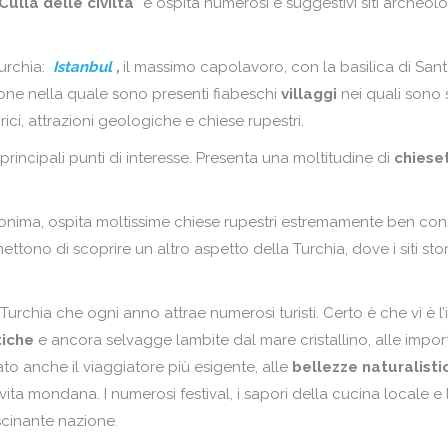
Culla delle civiltà
” e ospita numerosi e suggestivi siti archeolog
urchia:
Istanbul
,
il massimo capolavoro, con la basilica di Santa
ne nella quale sono presenti fiabeschi
villaggi
nei quali sono 
rici, attrazioni geologiche e chiese rupestri.
principali punti di interesse. Presenta una moltitudine di
chiese
monima, ospita moltissime chiese rupestri estremamente ben conse
ttono di scoprire un altro aspetto della Turchia, dove i siti stori
 Turchia che ogni anno attrae numerosi turisti. Certo è che vi è 
tiche
e ancora selvagge lambite dal mare cristallino, alle impor
o anche il viaggiatore più esigente, alle
bellezze naturalist
a mondana. I numerosi festival, i sapori della cucina locale e l
scinante nazione.