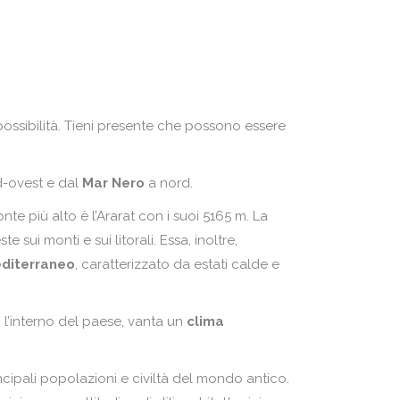
lonia
lta
rtogallo
ntenegro
pubblica Ceca
esi Bassi
mania
lonia
 possibilità. Tieni presente che possono essere
ssia
rtogallo
ozia
-ovest e dal
Mar Nero
a nord.
pubblica Ceca
agna
nte più alto è l’Ararat con i suoi 5165 m. La
mania
 sui monti e sui litorali. Essa, inoltre,
rchia
ssia
diterraneo
, caratterizzato da estati calde e
ozia
e, l’interno del paese, vanta un
agna
clima
rchia
incipali popolazioni e civiltà del mondo antico.