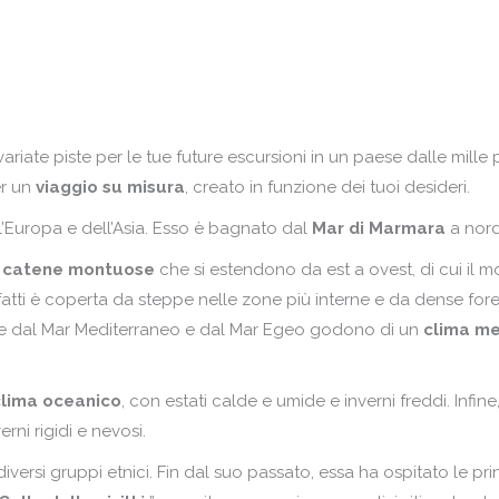
Po
Ma
Po
Mo
Re
Pa
Ro
Po
variate piste per le tue future escursioni in un paese dalle mille
Ru
er un
viaggio su misura
, creato in funzione dei tuoi desideri.
Po
Sc
’Europa e dell’Asia. Esso è bagnato dal
Mar di Marmara
a nord
Re
Sp
catene montuose
che si estendono da est a ovest, di cui il mo
Ro
nfatti è coperta da steppe nelle zone più interne e da dense foreste
Tu
Ru
ate dal Mar Mediterraneo e dal Mar Egeo godono di un
clima me
Sc
clima oceanico
, con estati calde e umide e inverni freddi. Infin
Sp
rni rigidi e nevosi.
Tu
diversi gruppi etnici. Fin dal suo passato, essa ha ospitato le pr