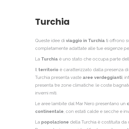
Zanzibar
Turchia
Queste idee di
viaggio in Turchia
ti offrono s
completamente adattate alle tue esigenze p
La
Turchia
è uno stato che occupa parte dell
Il
territorio
è caratterizzato dalla presenza di
Turchia presenta vaste
aree verdeggianti
, i
presenta tre zone climatiche: le coste bagn
inverni miti.
Le aree lambite dal Mar Nero presentano un
continentale
, con estati calde e secche e inve
La
popolazione
della Turchia è costituita da 