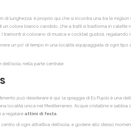
km di lunghezza: è proprio qui che si incontra una tra le miglio
e, di un colore bianco candido, che a tratti si trasforma in calett
ve. I tramonti si colorano di musica e cocktail gustosi, regalando ri
rrere un po’ di tempo in una località equipaggiata di ogni tipo
dell’isola, nella parte centrale.
LS
imento può desiderare è qui: la spiaggia di Es Pujols è una dell
una località unica nel Mediterraneo. Acque cristalline e sabbia 
ti a regalare
attimi di festa
.
l centro di ogni attrattiva dell’isola, e godere allo stesso mom