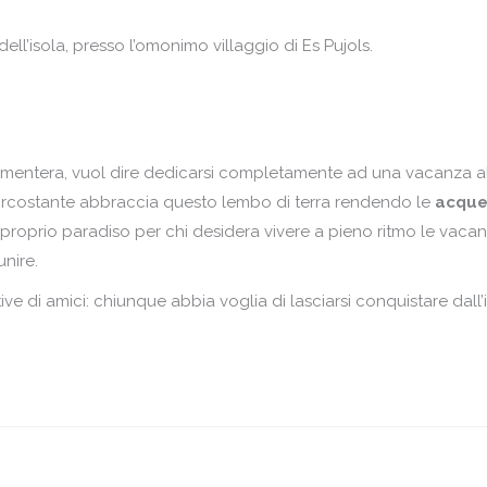
dell’isola, presso l’omonimo villaggio di Es Pujols.
Formentera, vuol dire dedicarsi completamente ad una vacanza al
 circostante abbraccia questo lembo di terra rendendo le
acque
ero e proprio paradiso per chi desidera vivere a pieno ritmo le va
unire.
ive di amici: chiunque abbia voglia di lasciarsi conquistare dall