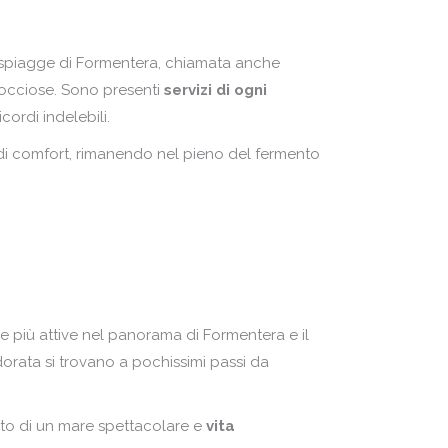
ri spiagge di Formentera, chiamata anche
e rocciose. Sono presenti
servizi di ogni
cordi indelebili.
 di comfort, rimanendo nel pieno del fermento
e più attive nel panorama di Formentera e il
dorata si trovano a pochissimi passi da
ento di un mare spettacolare e
vita