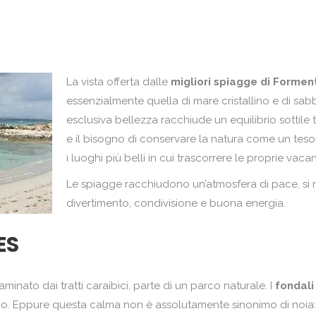
Po
Ma
Po
Mo
Re
Pa
La vista offerta dalle
migliori spiagge di Formen
Ro
Po
essenzialmente quella di mare cristallino e di sabb
Ru
esclusiva bellezza racchiude un equilibrio sottile t
Po
e il bisogno di conservare la natura come un tes
Sc
Re
i luoghi più belli in cui trascorrere le proprie vaca
Sp
Ro
Le spiagge racchiudono un’atmosfera di pace, si re
Tu
Ru
divertimento, condivisione e buona energia.
Sc
ES
Sp
Tu
inato dai tratti caraibici, parte di un parco naturale. I
fondali
. Eppure questa calma non è assolutamente sinonimo di noia: lun