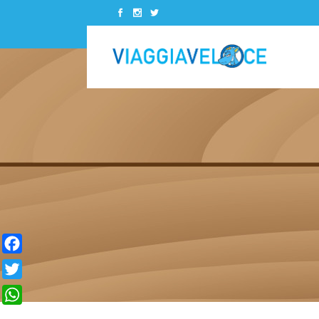
Kenya
Canada
Madagascar
Costa Rica
Marocco
Cuba
Senegal
Messico
Kenya
Canada
Seychelles
Panamà
Madagascar
Costa Rica
Sudafrica
Repubblica Dominicana
Marocco
Cuba
Tunisia
Stati Uniti
Senegal
Messico
Zanzibar
Seychelles
Panamà
Facebook
Sudafrica
Repubblica Dominicana
Twitter
Tunisia
Stati Uniti
WhatsApp