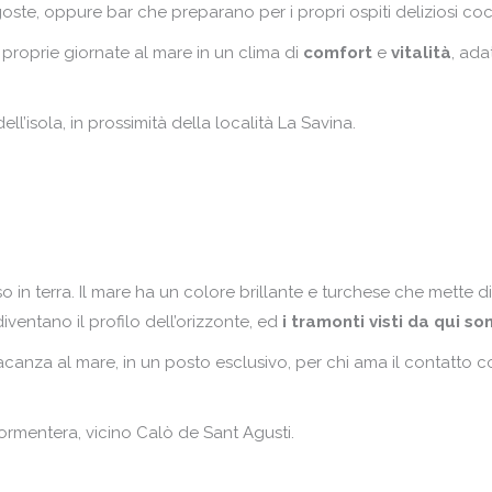
ste, oppure bar che preparano per i propri ospiti deliziosi cockt
proprie giornate al mare in un clima di
comfort
e
vitalità
, ada
l’isola, in prossimità della località La Savina.
 in terra. Il mare ha un colore brillante e turchese che mette d
iventano il profilo dell’orizzonte, ed
i tramonti visti da qui s
anza al mare, in un posto esclusivo, per chi ama il contatto con
ormentera, vicino Calò de Sant Agusti.