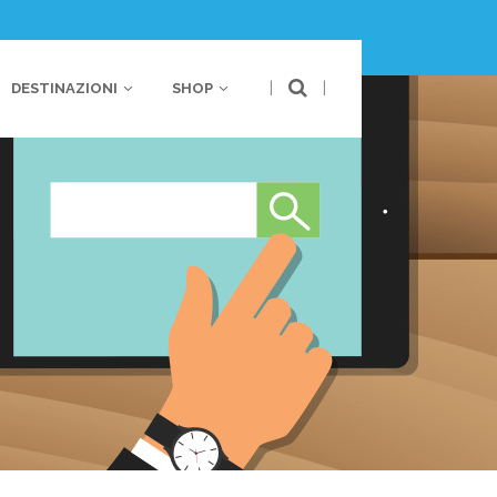
LOGIN
|
|
DESTINAZIONI
SHOP
bania
Australia
stria
Polinesia
oazia
ancia
bania
Australia
rmania
stria
Polinesia
ecia
oazia
lia
ancia
lta
rmania
ntenegro
ecia
esi Bassi
lia