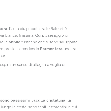
lonia
lta
rtogallo
ntenegro
pubblica Ceca
esi Bassi
tera
, l’isola più piccola tra le Baleari, è
mania
lonia
ia bianca, finissima. Qui il paesaggio di
ssia
ra le attività turistiche che si sono sviluppate
rtogallo
oro prezioso, rendendo
Formentera
uno tra
ozia
pubblica Ceca
nze.
agna
mania
spira un senso di allegria e voglia di
rchia
ssia
ozia
agna
rchia
 sono bassissimi
,
l’acqua cristallina, la
go la costa, sono tanti i ristorantini in cui