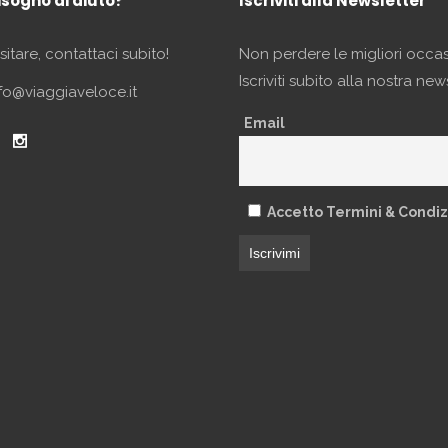
isogno di aiuto?
Iscriviti alla Newsletter
itare, contattaci subito!
Non perdere le migliori occas
Iscriviti subito alla nostra new
fo@viaggiaveloce.it
Email
Accetto Termini & Condiz