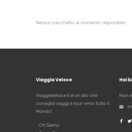
Nessun pacchetto al momento disponibile
Viaggia Veloce
Hai b
ViaggiaVeloce.it è un sito che
Non es
consiglia viaggi e tour verso tutto il
in
Mondo!
Chi Siamo