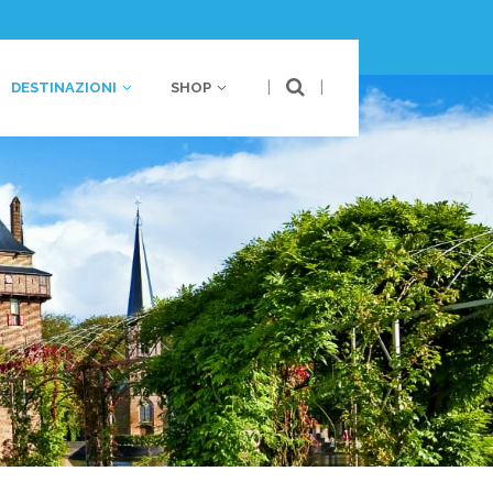
LOGIN
|
|
DESTINAZIONI
SHOP
bania
Australia
stria
Polinesia
oazia
ancia
bania
Australia
rmania
stria
Polinesia
ecia
oazia
lia
ancia
lta
rmania
ntenegro
ecia
esi Bassi
lia