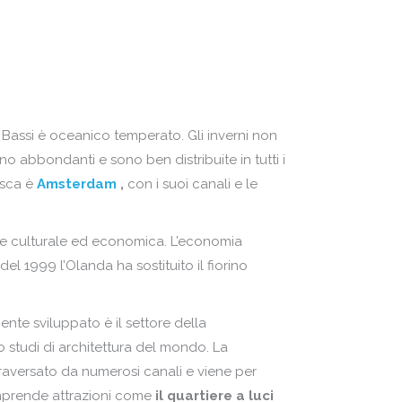
lonia
lta
rtogallo
ntenegro
pubblica Ceca
esi Bassi
mania
lonia
Bassi è oceanico temperato. Gli inverni non
ssia
rtogallo
 abbondanti e sono ben distribuite in tutti i
ozia
esca è
Amsterdam
,
con i suoi canali e le
pubblica Ceca
agna
mania
ale culturale ed economica. L’economia
rchia
ssia
 1999 l’Olanda ha sostituito il fiorino
ozia
ente sviluppato è il settore della
agna
studi di architettura del mondo. La
rchia
ttraversato da numerosi canali e viene per
prende attrazioni come
il quartiere a luci