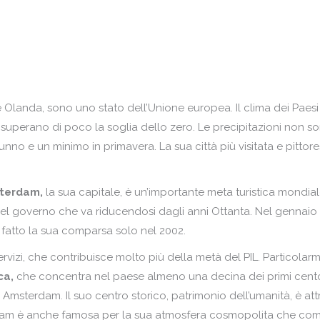
Po
Ma
Po
Mo
Re
Pa
Ro
Po
landa, sono uno stato dell’Unione europea. Il clima dei Paesi 
Ru
Po
uperano di poco la soglia dello zero. Le precipitazioni non sono
Sc
unno e un minimo in primavera. La sua città più visitata e pittor
Re
Sp
Ro
terdam,
la sua capitale, è un’importante meta turistica mondi
Tu
Ru
l governo che va riducendosi dagli anni Ottanta. Nel gennaio del
 fatto la sua comparsa solo nel 2002.
Sc
rvizi, che contribuisce molto più della metà del PIL. Particolarm
Sp
ca,
che concentra nel paese almeno una decina dei primi cento 
Tu
 è Amsterdam. Il suo centro storico, patrimonio dell’umanità, è a
dam è anche famosa per la sua atmosfera cosmopolita che com