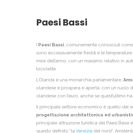
Zanzibar
Paesi Bassi
I
Paesi Bassi
, comunemente conosciuti come O
sono eccessivamente freddi e le temperature s
mesi dell’anno, con un massimo relativo in aut
biciclette.
L’Olanda è una monarchia parlamentare.
Ams
olandese è prospera e aperta, con un ruolo de
olandese con l’euro, anche se quest’ultimo ha
Il principale settore economico è quello dei se
progettazione architettonica ed urbanisti
principale attrazione turistica dei Paesi Bassi
questo definito “la
Venezia
del nord”. Amster