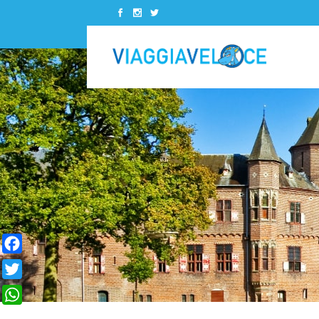
Kenya
Canada
Madagascar
Costa Rica
Marocco
Cuba
Senegal
Messico
Kenya
Canada
Seychelles
Panamà
Madagascar
Costa Rica
Sudafrica
Repubblica Dominicana
Marocco
Cuba
Tunisia
Stati Uniti
Senegal
Messico
Zanzibar
Seychelles
Panamà
Facebook
Sudafrica
Repubblica Dominicana
Twitter
Tunisia
Stati Uniti
WhatsApp